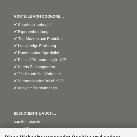
VORTEILE VON COOKONE...
✔
ShopVote: sehr gut
✔
Expertenberatung
✔
Top-Marken und Produkte
✔
Langjährige Erfahrung
✔
Dunsthauben-Spezialist
✔
Bis zu 30% sparen ggü. UVP
✔
Sechs Zahlungsarten
✔
2 % Skonto bei Vorkasse
✔
Versandkostenfrei ab € 89
✔
easytec Premiumshop
BESUCHEN SIE AUCH...
easytec-pipe.de
kruse-filter.com
kt-plus
.de