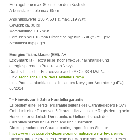
Montagehöhe max. 80 cm über dem Kochfeld
Arbeitsplattentiefe max. 65 cm
Anschlusswerte: 230 V, 50 Hz, max. 119 Watt
Gewicht: ca. 30 kg
Motorleistung: 815 m³
/h
Geräusch bei 616
m³
/h Lüfterleistung: nur 55 dB(A) re 1 pW
Schallleistungspegel
Energieeffizienzklasse (EEI): A+
EcoSmart: ja
(= extra leise, hocheffektive, nachhaltige und
energiesparendes Produkt von Novy)
Durchschnittlicher Energieverbrauch (AEC): 33,4 kWh/Jahr
Link:
Technische Datei des Herstellers Novy
Link:
Produktdatenblatt des Herstellers Novy gem. Verordnung (EU)
65/2014
* = Hinweis zur 5 Jahre Herstellergarantie:
Es besteht eine Herstellergarantie seitens des Garantiegebers NOVY
GmbH mit einer Dauer von 5 Jahren. Hierzu ist eine Registrierung beim
Hersteller erforderlich. Der räumliche Geltungsbereich des
Garantieschutzes ist Deutschland und Österreich.
Die entsprechenden Garantiebedingungen finden Sie hier:
https://www.novy.com/de-de/service/information/erweiterte-garantie/
Hinweis: Ihre gesetzlichen Rechte bei Mängeln werden durch dieses