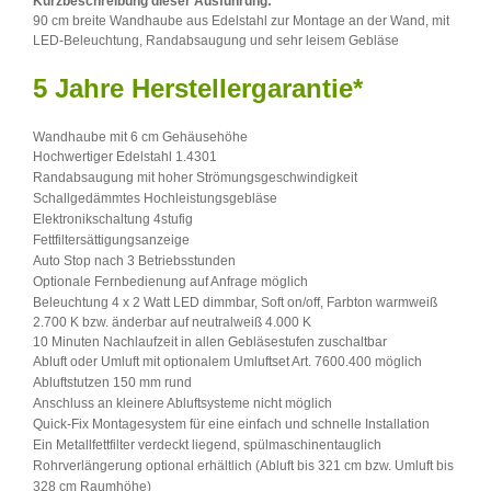
Kurzbeschreibung dieser Ausführung:
90 cm breite Wandhaube aus Edelstahl zur Montage an der Wand, mit
LED-Beleuchtung, Randabsaugung und sehr leisem Gebläse
5 Jahre Herstellergarantie*
Wandhaube mit 6 cm Gehäusehöhe
Hochwertiger Edelstahl 1.4301
Randabsaugung mit hoher Strömungsgeschwindigkeit
Schallgedämmtes Hochleistungsgebläse
Elektronikschaltung 4stufig
Fettfiltersättigungsanzeige
Auto Stop nach 3 Betriebsstunden
Optionale Fernbedienung auf Anfrage möglich
Beleuchtung 4 x 2 Watt LED dimmbar, Soft on/off, Farbton warmweiß
2.700 K bzw. änderbar auf neutralweiß 4.000 K
10 Minuten Nachlaufzeit in allen Gebläsestufen zuschaltbar
Abluft oder Umluft mit optionalem Umluftset Art. 7600.400 möglich
Abluftstutzen 150 mm rund
Anschluss an kleinere Abluftsysteme nicht möglich
Quick-Fix Montagesystem für eine einfach und schnelle Installation
Ein Metallfettfilter verdeckt liegend, spülmaschinentauglich
Rohrverlängerung optional erhältlich (Abluft bis 321 cm bzw. Umluft bis
328 cm
Raumhöhe)