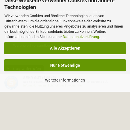
Diese Webseite verwendet Cookies und andere
Technologien
Streichpreise beziehen sich auf die ehemaligen UVP des
Wir verwenden Cookies und ähnliche Technologien, auch von
Herstellers
Drittanbietern, um die ordentliche Funktionsweise der Website zu
(UVP = Unverb. Preisempfehlung)
gewährleisten, die Nutzung unseres Angebotes zu analysieren und Ihnen
ein bestmögliches Einkaufserlebnis bieten zu können. Weitere
Informationen finden Sie in unserer
Datenschutzerklärung
.
Alle Preise in € inkl. gesetzl. MwSt. zzgl. Versand (ab € 89
Warenwert versandkostenfrei)
Alle Akzeptieren
Nur Notwendige
Vertrag widerrufen
SEHR GUT
(4.98 / 5)
Weitere Informationen
aus
65
Bewertungen bei: ebay.de, amazon.de, shopvote.de ⓘ
Onlineshop erstellen
mit Gambio.de © 2026
Informationen zur Echtheit der Bewertungen