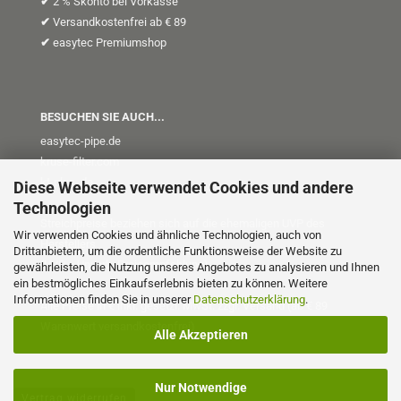
✔
2 % Skonto bei Vorkasse
✔
Versandkostenfrei ab € 89
✔
easytec Premiumshop
BESUCHEN SIE AUCH...
easytec-pipe.de
kruse-filter.com
kt-plus
.de
Diese Webseite verwendet Cookies und andere
Technologien
Streichpreise beziehen sich auf die ehemaligen UVP des
Wir verwenden Cookies und ähnliche Technologien, auch von
Herstellers
Drittanbietern, um die ordentliche Funktionsweise der Website zu
(UVP = Unverb. Preisempfehlung)
gewährleisten, die Nutzung unseres Angebotes zu analysieren und Ihnen
ein bestmögliches Einkaufserlebnis bieten zu können. Weitere
Informationen finden Sie in unserer
Datenschutzerklärung
.
Alle Preise in € inkl. gesetzl. MwSt. zzgl. Versand (ab € 89
Warenwert versandkostenfrei)
Alle Akzeptieren
Nur Notwendige
Vertrag widerrufen