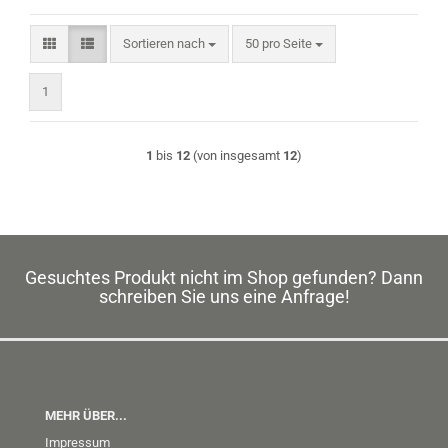
Sortieren nach
pro Seite
Sortieren nach
50 pro Seite
1
1
bis
12
(von insgesamt
12
)
Gesuchtes Produkt nicht im Shop gefunden? Dann
schreiben Sie uns eine Anfrage!
MEHR ÜBER...
Impressum