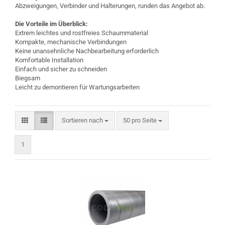
Abzweigungen, Verbinder und Halterungen, runden das Angebot ab.
Die Vorteile im Überblick:
Extrem leichtes und rostfreies Schaummaterial
Kompakte, mechanische Verbindungen
Keine unansehnliche Nachbearbeitung erforderlich
Komfortable Installation
Einfach und sicher zu schneiden
Biegsam
Leicht zu demontieren für Wartungsarbeiten
Sortieren nach
pro Seite
Sortieren nach
50 pro Seite
1