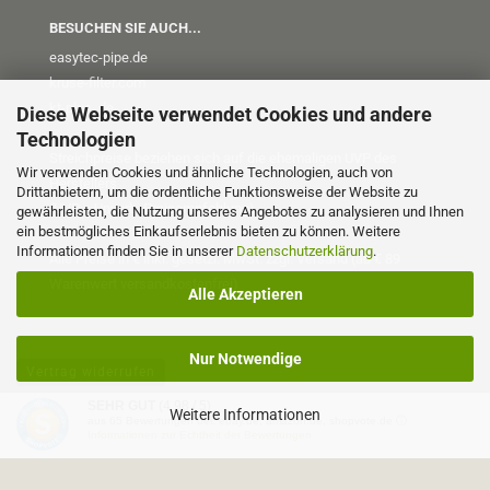
BESUCHEN SIE AUCH...
easytec-pipe.de
kruse-filter.com
kt-plus
.de
Diese Webseite verwendet Cookies und andere
Technologien
Streichpreise beziehen sich auf die ehemaligen UVP des
Wir verwenden Cookies und ähnliche Technologien, auch von
Herstellers
Drittanbietern, um die ordentliche Funktionsweise der Website zu
(UVP = Unverb. Preisempfehlung)
gewährleisten, die Nutzung unseres Angebotes zu analysieren und Ihnen
ein bestmögliches Einkaufserlebnis bieten zu können. Weitere
Informationen finden Sie in unserer
Datenschutzerklärung
.
Alle Preise in € inkl. gesetzl. MwSt. zzgl. Versand (ab € 89
Warenwert versandkostenfrei)
Alle Akzeptieren
Nur Notwendige
Vertrag widerrufen
SEHR GUT
(4.98 / 5)
Weitere Informationen
aus
65
Bewertungen bei: ebay.de, amazon.de, shopvote.de ⓘ
Onlineshop erstellen
mit Gambio.de © 2026
Informationen zur Echtheit der Bewertungen