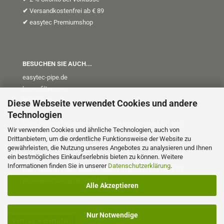
✔
Versandkostenfrei ab € 89
✔
easytec Premiumshop
BESUCHEN SIE AUCH...
easytec-pipe.de
kruse-filter.com
kt-plus
.de
Diese Webseite verwendet Cookies und andere
Technologien
Streichpreise beziehen sich auf die ehemaligen UVP des
Wir verwenden Cookies und ähnliche Technologien, auch von
Herstellers
Drittanbietern, um die ordentliche Funktionsweise der Website zu
(UVP = Unverb. Preisempfehlung)
gewährleisten, die Nutzung unseres Angebotes zu analysieren und Ihnen
ein bestmögliches Einkaufserlebnis bieten zu können. Weitere
Informationen finden Sie in unserer
Datenschutzerklärung
.
Alle Preise in € inkl. gesetzl. MwSt. zzgl. Versand (ab € 89
Warenwert versandkostenfrei)
Alle Akzeptieren
Nur Notwendige
Vertrag widerrufen