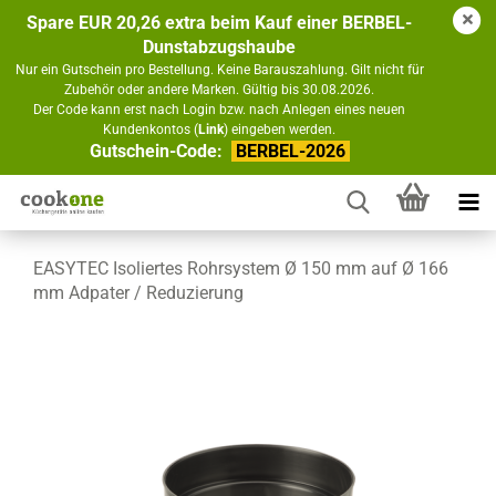
Spare EUR 20,26 extra beim Kauf einer BERBEL-
Dunstabzugshaube
Nur ein Gutschein pro Bestellung. Keine Barauszahlung. Gilt nicht für
Zubehör oder andere Marken. Gültig bis 30.08.2026.
Der Code kann erst nach Login bzw. nach Anlegen eines neuen
Kundenkontos (
Link
) eingeben werden.
Gutschein-Code:
BERBEL-2026
EASYTEC Isoliertes Rohrsystem Ø 150 mm auf Ø 166
mm Adpater / Reduzierung