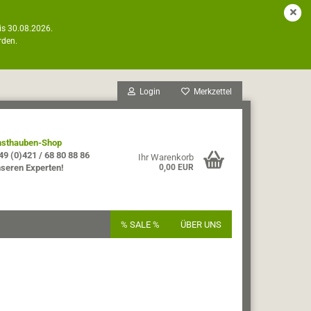
is 30.08.2026.
rden.
Login
Merkzettel
sthauben-Shop
49 (0)421 / 68 80 88 86
Ihr Warenkorb
nseren Experten!
0,00 EUR
% SALE %
ÜBER UNS