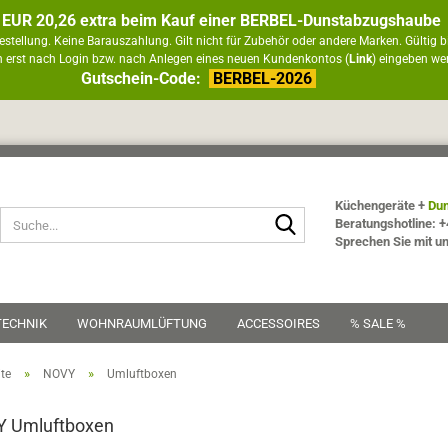
 EUR 20,26 extra beim Kauf einer BERBEL-Dunstabzugshaube
estellung. Keine Barauszahlung. Gilt nicht für Zubehör oder andere Marken. Gültig b
 erst nach Login bzw. nach Anlegen eines neuen Kundenkontos (
Link
) eingeben we
Gutschein-Code:
BERBEL-2026
Küchengeräte +
Dun
Suche...
Beratungshotline: +
Sprechen Sie mit u
TECHNIK
WOHNRAUMLÜFTUNG
ACCESSOIRES
% SALE %
»
»
ite
NOVY
Umluftboxen
 Umluftboxen