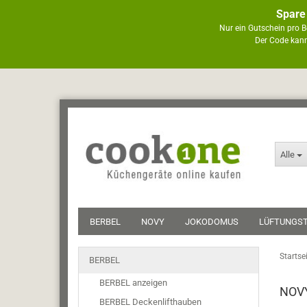
Spare
Nur ein Gutschein pro B
Der Code kann
Alle
BERBEL
NOVY
JOKODOMUS
LÜFTUNGS
Startse
BERBEL
BERBEL anzeigen
NOVY
BERBEL Deckenlifthauben