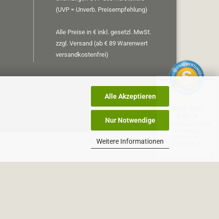
(UVP = Unverb. Preisempfehlung)
Alle Preise in € inkl. gesetzl. MwSt.
zzgl. Versand (ab € 89 Warenwert
versandkostenfrei)
Alle Akzeptieren
SEHR GUT
4.98 / 5
Nur Notwendige
aus 65 Bewertungen
bei: ebay.de,
amazon.de,
Weitere Informationen
shopvote.de