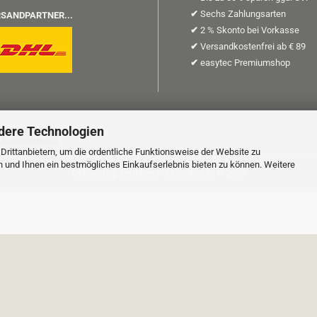
✔
Sechs Zahlungsarten
SANDPARTNER...
✔
2 % Skonto bei Vorkasse
✔
Versandkostenfrei ab € 89
✔
easytec Premiumshop
dere Technologien
g widerrufen
rittanbietern, um die ordentliche Funktionsweise der Website zu
n und Ihnen ein bestmögliches Einkaufserlebnis bieten zu können. Weitere
Onlineshop erstellen
mit Gambio.de © 2026