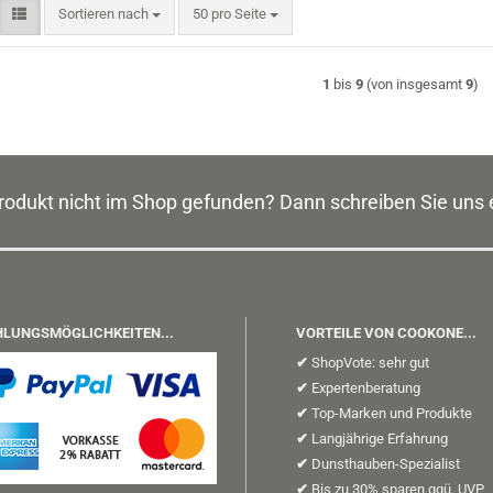
Sortieren nach
pro Seite
Sortieren nach
50 pro Seite
1
bis
9
(von insgesamt
9
)
odukt nicht im Shop gefunden? Dann schreiben Sie uns 
LUNGSMÖGLICHKEITEN...
VORTEILE VON COOKONE...
✔
ShopVote: sehr gut
✔
Expertenberatung
✔
Top-Marken und Produkte
✔
Langjährige Erfahrung
✔
Dunsthauben-Spezialist
✔
Bis zu 30% sparen ggü. UVP