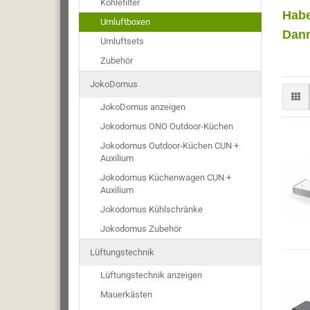
Kohlefilter
Habe
Umluftboxen
Dann
Umluftsets
Zubehör
JokoDomus
JokoDomus anzeigen
Jokodomus ONO Outdoor-Küchen
Jokodomus Outdoor-Küchen CUN +
Auxilium
Jokodomus Küchenwagen CUN +
Auxilium
Jokodomus Kühlschränke
Jokodomus Zubehör
Lüftungstechnik
Lüftungstechnik anzeigen
Mauerkästen