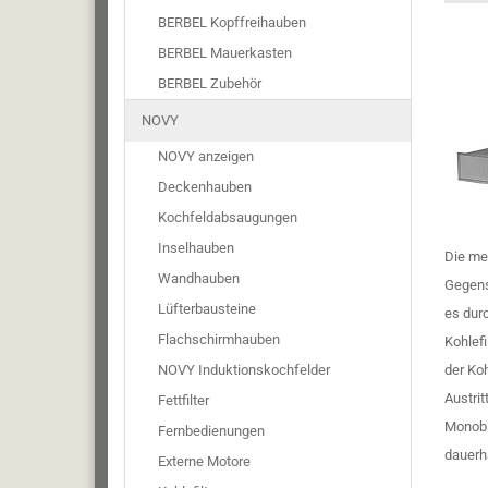
BERBEL Kopffreihauben
BERBEL Mauerkasten
BERBEL Zubehör
NOVY
NOVY anzeigen
Deckenhauben
Kochfeldabsaugungen
Inselhauben
Die me
Wandhauben
Gegens
Lüfterbausteine
es dur
Flachschirmhauben
Kohlefi
NOVY Induktionskochfelder
der Ko
Austri
Fettfilter
Monobl
Fernbedienungen
dauerh
Externe Motore