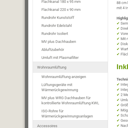
Flachkanal 180 x 95 mm
88 cm 
mit 4 
Flachkanal 220 x 90 mm
Rundrohr Kunststoff
Highlig
✔
Semi
Rundrohr Edelstahl
✔
Dire
Rundrohr Isoliert
✔
Vore
✔
Mit 
MV plus Dachhauben
✔
Disk
✔
Wart
Abluftzubehör
✔
Fläc
Umluft mit Plasmafilter
Ink
Wohnraumlüftung
Wohnraumlüftung anzeigen
Techni
✔
Inte
Lüftungsgeräte mit
✔
Inte
Wärmerückgewinnung
✔
2 Me
MV plus WRG Dachhauben für
✔
Umlu
kontrollierte Wohnraumlüftung KWL
✔
Größ
✔
Mögl
ISO-Rohre für
✔
Scha
Wärmerückgewinnungsanlagen
✔
Gesc
✔
Nach
Accessoires