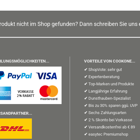
odukt nicht im Shop gefunden? Dann schreiben Sie uns 
LUNGSMÖGLICHKEITEN...
VORTEILE VON COOKONE...
✔
ShopVote: sehr gut
✔
Expertenberatung
✔
Top-Marken und Produkte
✔
Langjährige Erfahrung
✔
Dunsthauben-Spezialist
✔
Bis zu 30% sparen ggü. UVP
✔
Sechs Zahlungsarten
SANDPARTNER...
✔
2 % Skonto bei Vorkasse
✔
Versandkostenfrei ab € 89
✔
easytec Premiumshop