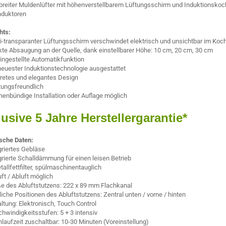
breiter Muldenlüfter mit höhenverstellbarem Lüftungsschirm und Induktionskoc
Induktoren
hts:
-transparanter Lüftungsschirm verschwindet elektrisch und unsichtbar im Koc
kte Absaugung an der Quelle, dank einstellbarer Höhe: 10 cm, 20 cm, 30 cm
ingestellte Automatikfunktion
neuester Induktionstechnologie ausgestattet
retes und elegantes Design
ungsfreundlich
henbündige Installation oder Auflage möglich
lusive 5 Jahre Herstellergarantie*
sche Daten:
griertes Gebläse
grierte Schalldämmung für einen leisen Betrieb
tallfettfilter, spülmaschinentauglich
ft / Abluft möglich
e des Abluftstutzens: 222 x 89 mm Flachkanal
iche Positionen des Abluftstutzens: Zentral unten / vorne / hinten
ltung: Elektronisch, Touch Control
hwindigkeitsstufen: 5 + 3 intensiv
laufzeit zuschaltbar: 10-30 Minuten (Voreinstellung)