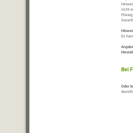
Hinwei
nicht 
Etwaig
Garant
Hinwei
Es han
Angabe
Herstel
Bei F
Oder b
dunsth