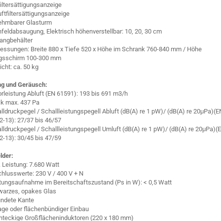
filtersättigungsanzeige
ftfiltersättigungsanzeige
ehmbarer Glasturm
feldabsaugung, Elektrisch höhenverstellbar: 10, 20, 30 cm
angbehälter
ssungen: Breite 880 x Tiefe 520 x Höhe im Schrank 760-840 mm / Höhe
gsschirm 100-300 mm
cht: ca. 50 kg
ng und Geräusch:
rleistung Abluft (EN 61591): 193 bis 691 m3/h
k max. 437 Pa
lldruckpegel / Schallleistungspegell Abluft (dB(A) re 1 pW)/ (dB(A) re 20μPa)(E
2-13): 27/37 bis 46/57
lldruckpegel / Schallleistungspegell Umluft (dB(A) re 1 pW)/ (dB(A) re 20μPa)(
2-13): 30/45 bis 47/59
lder:
 Leistung: 7.680 Watt
hlusswerte: 230 V / 400 V + N
tungsaufnahme im Bereitschaftszustand (Ps in W): < 0,5 Watt
arzes, opakes Glas
ndete Kante
age oder flächenbündiger Einbau
hteckige Großflächeninduktoren (220 x 180 mm)