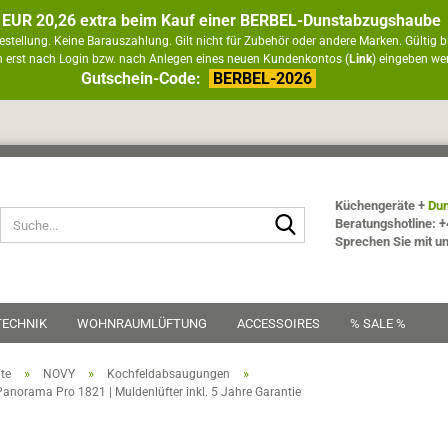
 EUR 20,26 extra beim Kauf einer BERBEL-Dunstabzugshaube
estellung. Keine Barauszahlung. Gilt nicht für Zubehör oder andere Marken. Gültig b
 erst nach Login bzw. nach Anlegen eines neuen Kundenkontos (
Link
) eingeben we
Gutschein-Code:
BERBEL-2026
Küchengeräte +
Dun
Suche...
Beratungshotline: +
Sprechen Sie mit u
TECHNIK
WOHNRAUMLÜFTUNG
ACCESSOIRES
% SALE %
»
»
»
ite
NOVY
Kochfeldabsaugungen
norama Pro 1821 | Muldenlüfter inkl. 5 Jahre Garantie