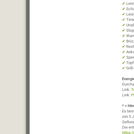
✔
Leis
✔
Scha
✔
Leis
✔
Time
✔
Unab
✔
Stop
✔
Warm
✔
Brüc
✔
Res
✔
Ank
✔
Sper
✔
Top
✔
Gril
Energie
Durchs
Link:
T
Link:
P
* = Hin
Es bes
von 5 J
Geltun
Die en
https: