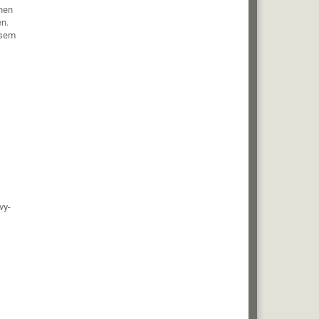
chen
n.
esem
vy-