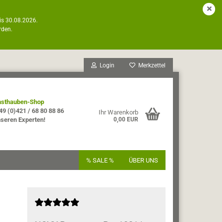
is 30.08.2026.
rden.
Login
Merkzettel
sthauben-Shop
49 (0)421 / 68 80 88 86
Ihr Warenkorb
nseren Experten!
0,00 EUR
% SALE %
ÜBER UNS