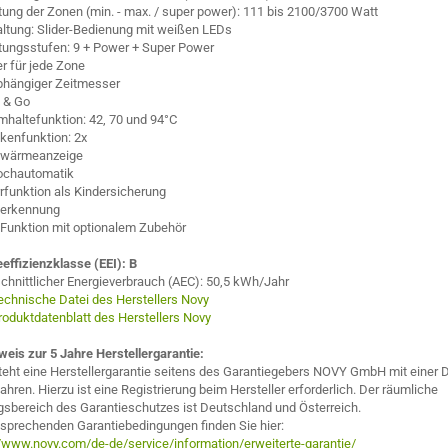
tung der Zonen (min. - max. / super power): 111 bis 2100/3700 Watt
ltung: Slider-Bedienung mit weißen LEDs
tungsstufen: 9 + Power + Super Power
r für jede Zone
hängiger Zeitmesser
 & Go
haltefunktion: 42, 70 und 94°C
kenfunktion: 2x
twärmeanzeige
ochautomatik
rfunktion als Kindersicherung
ferkennung
l-Funktion mit optionalem Zubehör
effizienzklasse (EEI): B
chnittlicher Energieverbrauch (AEC): 50,5 kWh/Jahr
echnische Datei des Herstellers Novy
roduktdatenblatt des Herstellers Novy
weis zur 5 Jahre Herstellergarantie:
teht eine Herstellergarantie seitens des Garantiegebers NOVY GmbH mit einer 
ahren. Hierzu ist eine Registrierung beim Hersteller erforderlich. Der räumliche
gsbereich des Garantieschutzes ist Deutschland und Österreich.
tsprechenden Garantiebedingungen finden Sie hier:
//www.novy.com/de-de/service/information/erweiterte-garantie/