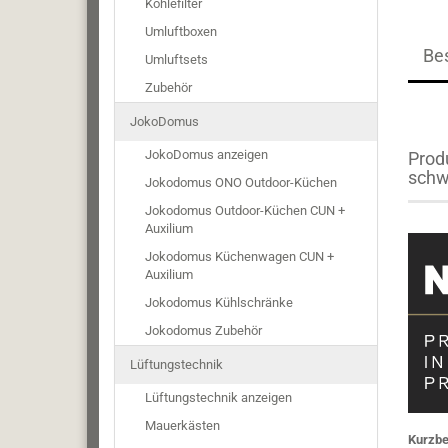
Kohlefilter
Umluftboxen
Be
Umluftsets
Zubehör
JokoDomus
JokoDomus anzeigen
Prod
schw
Jokodomus ONO Outdoor-Küchen
Jokodomus Outdoor-Küchen CUN +
Auxilium
Jokodomus Küchenwagen CUN +
Auxilium
Jokodomus Kühlschränke
Jokodomus Zubehör
Lüftungstechnik
Lüftungstechnik anzeigen
Mauerkästen
Kurzbe