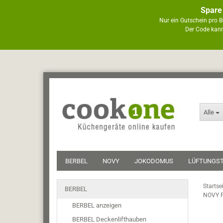
Spare
Nur ein Gutschein pro B
Der Code kann
Alle
BERBEL
NOVY
JOKODOMUS
LÜFTUNGS
Startse
BERBEL
NOVY Pa
BERBEL anzeigen
BERBEL Deckenlifthauben