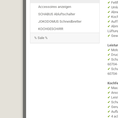
✔
Fett
Accessoires anzeigen
✔
Umlu
✔
Abn
SCHABUS Abluftschalter
✔
Koch
JOKODOMUS Schneidbretter
✔
Auff
✔
Abme
KOCHGESCHIRR
Lüftun
✔
Gewi
% Sale %
Leistu
✔
Moto
✔
Druc
✔
Scha
60704-
✔
Scha
60704-
Kochfe
✔
Max.
✔
Ansc
✔
Leis
✔
Schw
✔
Geru
✔
Aufl
✔
4 ac