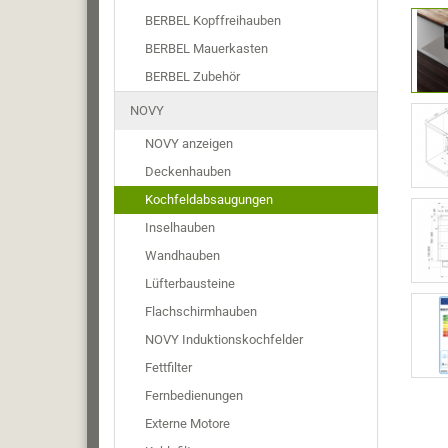
BERBEL Kopffreihauben
BERBEL Mauerkasten
BERBEL Zubehör
NOVY
NOVY anzeigen
Deckenhauben
Kochfeldabsaugungen
Inselhauben
Wandhauben
Lüfterbausteine
Flachschirmhauben
NOVY Induktionskochfelder
Fettfilter
Fernbedienungen
Externe Motore