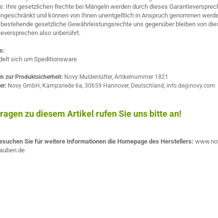
s: Ihre gesetzlichen Rechte bei Mängeln werden durch dieses Garantieverspre
eingeschränkt und können von Ihnen unentgeltlich in Anspruch genommen werde
 bestehende gesetzliche Gewährleistungsrechte uns gegenüber bleiben von di
ieversprechen also unberührt.
s:
delt sich um Speditionsware
n zur Produktsicherheit:
Novy Muldenlüfter, Artikelnummer 1821
ler:
Novy GmbH, Kampsriede 6a, 30659 Hannover, Deutschland, info.de@novy.com
ragen zu diesem Artikel rufen Sie uns bitte an!
esuchen Sie für weitere Informationen die Homepage des Herstellers:
www.no
auben.de