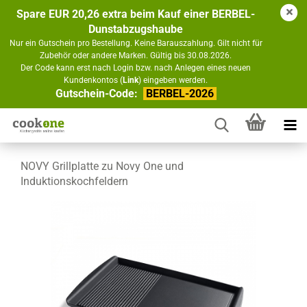
Spare EUR 20,26 extra beim Kauf einer BERBEL-
Dunstabzugshaube
Nur ein Gutschein pro Bestellung. Keine Barauszahlung. Gilt nicht für
Zubehör oder andere Marken. Gültig bis 30.08.2026.
Der Code kann erst nach Login bzw. nach Anlegen eines neuen
Kundenkontos (
Link
) eingeben werden.
Gutschein-Code:
BERBEL-2026
NOVY Grillplatte zu Novy One und
Induktionskochfeldern