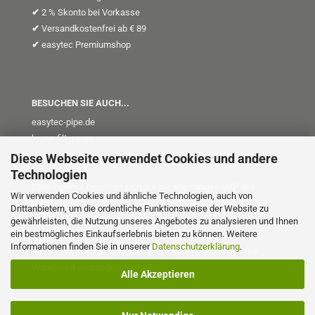
✔
2 % Skonto bei Vorkasse
✔
Versandkostenfrei ab € 89
✔
easytec Premiumshop
BESUCHEN SIE AUCH...
easytec-pipe.de
kruse-filter.com
kt-plus
.de
Diese Webseite verwendet Cookies und andere
Technologien
Streichpreise beziehen sich auf die ehemaligen UVP des
Wir verwenden Cookies und ähnliche Technologien, auch von
Herstellers
Drittanbietern, um die ordentliche Funktionsweise der Website zu
(UVP = Unverb. Preisempfehlung)
gewährleisten, die Nutzung unseres Angebotes zu analysieren und Ihnen
ein bestmögliches Einkaufserlebnis bieten zu können. Weitere
Informationen finden Sie in unserer
Datenschutzerklärung
.
Alle Preise in € inkl. gesetzl. MwSt. zzgl. Versand (ab € 89
Warenwert versandkostenfrei)
Alle Akzeptieren