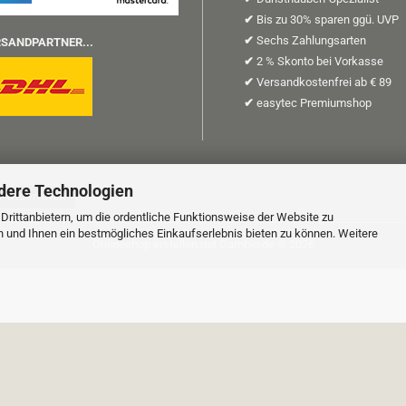
✔
Bis zu 30% sparen ggü. UVP
✔
Sechs Zahlungsarten
SANDPARTNER...
✔
2 % Skonto bei Vorkasse
✔
Versandkostenfrei ab € 89
✔
easytec Premiumshop
dere Technologien
g widerrufen
rittanbietern, um die ordentliche Funktionsweise der Website zu
n und Ihnen ein bestmögliches Einkaufserlebnis bieten zu können. Weitere
Onlineshop erstellen
mit Gambio.de © 2026