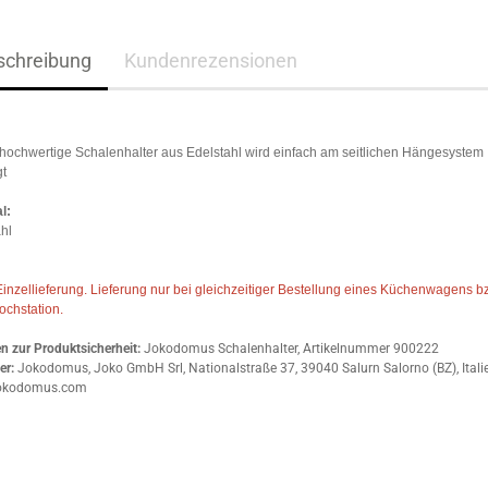
schreibung
Kundenrezensionen
hochwertige Schalenhalter aus Edelstahl wird einfach am seitlichen Hängesystem
gt
l:
hl
inzellieferung. Lieferung nur bei gleichzeitiger Bestellung eines Küchenwagens b
ochstation.
 zur Produktsicherheit:
Jokodomus Schalenhalter, Artikelnummer 900222
er:
Jokodomus, Joko GmbH Srl, Nationalstraße 37, 39040 Salurn Salorno (BZ), Italie
okodomus.com