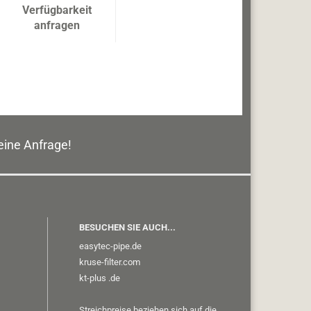
Verfügbarkeit
anfragen
eine Anfrage!
BESUCHEN SIE AUCH...
easytec-pipe.de
kruse-filter.com
kt-plus
.de
Streichpreise beziehen sich auf die