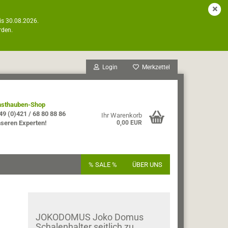
is 30.08.2026.
rden.
Login
Merkzettel
sthauben-Shop
49 (0)421 / 68 80 88 86
Ihr Warenkorb
nseren Experten!
0,00 EUR
% SALE %
ÜBER UNS
JOKODOMUS Joko Domus
Schalenhalter seitlich zu