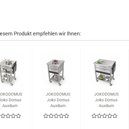
iesem Produkt empfehlen wir Ihnen:
JOKODOMUS
JOKODOMUS
JOKODOMUS
Joko Domus
Joko Domus
Joko Domus
Auxilium
Auxilium
Auxilium
üchenwagen
Küchenwagen
Küchenwagen
687501
687502
687702