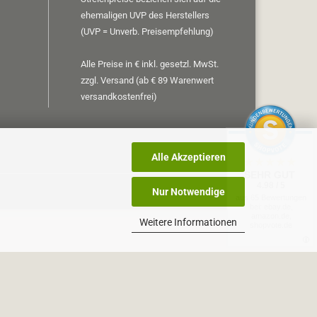
ehemaligen UVP des Herstellers
(UVP = Unverb. Preisempfehlung)
Alle Preise in € inkl. gesetzl. MwSt.
zzgl. Versand (ab € 89 Warenwert
versandkostenfrei)
Alle Akzeptieren
SEHR GUT
4.98 / 5
Nur Notwendige
aus 65 Bewertungen
bei: ebay.de,
amazon.de,
Weitere Informationen
shopvote.de