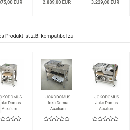
375,00 EUR
2.889,00 EUR
3.229,00 EUR
s Produkt ist z.B. kompatibel zu:
OKODOMUS
JOKODOMUS
JOKODOMUS
Joko Domus
Joko Domus
Joko Domus
Auxilium
Auxilium
Auxilium
Kochstation
Kochstation
Kochstation
697050
Kombination
697110
BASIC