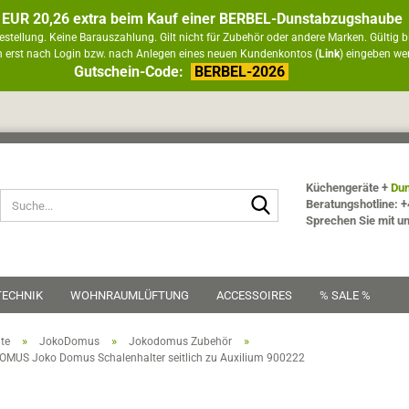
 EUR 20,26 extra beim Kauf einer BERBEL-Dunstabzugshaube
estellung. Keine Barauszahlung. Gilt nicht für Zubehör oder andere Marken. Gültig b
 erst nach Login bzw. nach Anlegen eines neuen Kundenkontos (
Link
) eingeben we
Gutschein-Code:
BERBEL-2026
Küchengeräte +
Dun
Suche...
Beratungshotline: +
Sprechen Sie mit u
TECHNIK
WOHNRAUMLÜFTUNG
ACCESSOIRES
% SALE %
»
»
»
ite
JokoDomus
Jokodomus Zubehör
MUS Joko Domus Schalenhalter seitlich zu Auxilium 900222