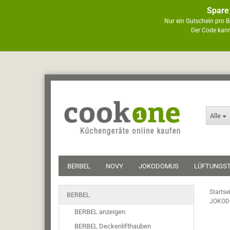
Spare
Nur ein Gutschein pro B
Der Code kann
Alle
BERBEL
NOVY
JOKODOMUS
LÜFTUNGS
Startse
BERBEL
JOKODO
BERBEL anzeigen
BERBEL Deckenlifthauben