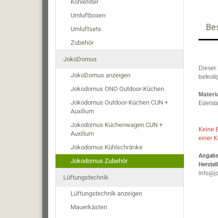
Kohlefilter
Umluftboxen
Be
Umluftsets
Zubehör
JokoDomus
Dieser 
JokoDomus anzeigen
befesti
Jokodomus ONO Outdoor-Küchen
Materia
Jokodomus Outdoor-Küchen CUN +
Edelsta
Auxilium
Jokodomus Küchenwagen CUN +
Keine E
Auxilium
einer K
Jokodomus Kühlschränke
Angaben
Jokodomus Zubehör
Herstell
info@j
Lüftungstechnik
Lüftungstechnik anzeigen
Mauerkästen