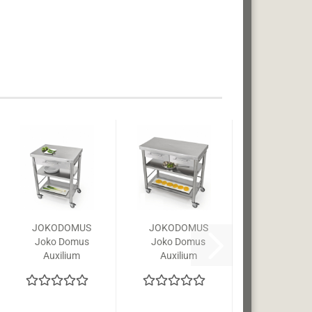
JOKODOMUS
JOKODOMUS
Joko Domus
Joko Domus
Auxilium
Auxilium
Küchenwagen
Base2
687701
Küchenwagen
687802