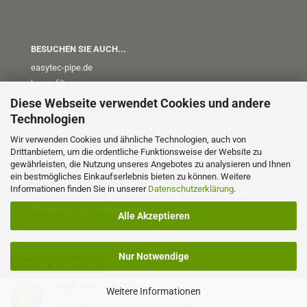
BESUCHEN SIE AUCH...
easytec-pipe.de
kruse-filter.com
kt-plus
.de
Diese Webseite verwendet Cookies und andere
Technologien
Streichpreise beziehen sich auf die ehemaligen UVP des
Wir verwenden Cookies und ähnliche Technologien, auch von
Herstellers
Drittanbietern, um die ordentliche Funktionsweise der Website zu
(UVP = Unverb. Preisempfehlung)
gewährleisten, die Nutzung unseres Angebotes zu analysieren und Ihnen
ein bestmögliches Einkaufserlebnis bieten zu können. Weitere
Informationen finden Sie in unserer
Datenschutzerklärung
.
Alle Preise in € inkl. gesetzl. MwSt. zzgl. Versand (ab € 89
Warenwert versandkostenfrei)
Alle Akzeptieren
Nur Notwendige
Vertrag widerrufen
SEHR GUT
(4.98 / 5)
Weitere Informationen
aus
65
Bewertungen bei: ebay.de, amazon.de, shopvote.de ⓘ
Onlineshop erstellen
mit Gambio.de © 2026
Informationen zur Echtheit der Bewertungen