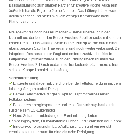
mit LEDs machen die Berbel Kopffreihaube Ergoline 2 bereits in der
Basisausführung zum starken Partner für kreative Köche. Auch rein
äußerlich hat die Ergoline 2 eine Neuheit: Das Lüftergehäuse wurde
deutlich flacher und bietet mit 6 cm weniger Korpushöhe mehr
Planungsfreiheit.
Preisgekröntes noch besser machen - Berbel überzeugt in der
Neuauflage der begehrten Berbel Ergoline Kopffreihaube mit kleinen,
feinen Details. Das wirkungsvolle Berbel Prinzip wurde durch einen
überarbeiteten Capillar Trap ergänzt und noch weiter verbessert. Der
integrierte Restabscheider fängt und entfernt zusätzliche feinste
Fettpartikel. Optimiert wurde auch der Öffnungsmechanismus der
Berbel Ergoline 2. Durch gedämpfte, frei laufende Scharniere öffnet
sich die Klappe komplett selbständig.
Serienaustattung:
✔
Effiziente und dauerhaft gleichbleibende Fettabscheidung mit dem
leistungsfähigen berbel Prinzip
✔
Berbel Feinstpartikelfänger "Capillar Trap" mit verbesserter
Fettabscheidung
✔
Besonders energiesparende und leise Dunstabzugshaube mit
flüsterleisem EC-Lüftermotor
✔
Neue Scharnieranbindung der Front mit integriertem
Dämpfungssystem, für komfortables Öffnen und Schließen der Klappe
✔
Innovative, herausnehmbare Auffangschalen und ein perfekt
verarbeiteter Innenraum für eine einfache Reinigung