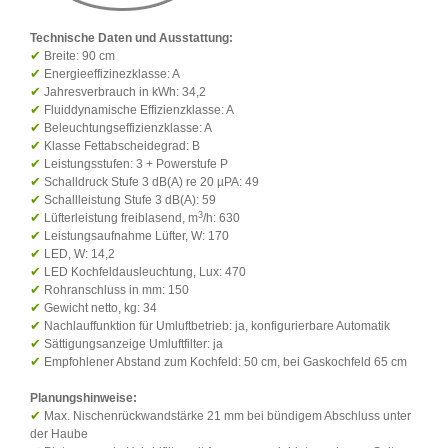
Technische Daten und Ausstattung:
✔
Breite: 90 cm
✔
Energieeffizinezklasse: A
✔
Jahresverbrauch in kWh: 34,2
✔
Fluiddynamische Effizienzklasse: A
✔
Beleuchtungseffizienzklasse: A
✔
Klasse Fettabscheidegrad: B
✔
Leistungsstufen: 3 + Powerstufe P
✔
Schalldruck Stufe 3 dB(A) re 20 µPA: 49
✔
Schallleistung Stufe 3 dB(A): 59
3
✔
Lüfterleistung freiblasend, m
/h: 630
✔
Leistungsaufnahme Lüfter, W: 170
✔
LED, W: 14,2
✔
LED Kochfeldausleuchtung, Lux: 470
✔
Rohranschluss in mm: 150
✔
Gewicht netto, kg: 34
✔
Nachlauffunktion für Umluftbetrieb: ja, konfigurierbare Automatik
✔
Sättigungsanzeige Umluftfilter: ja
✔
Empfohlener Abstand zum Kochfeld: 50 cm, bei Gaskochfeld 65 cm
Planungshinweise:
✔
Max. Nischenrückwandstärke 21 mm bei bündigem Abschluss unter
der Haube