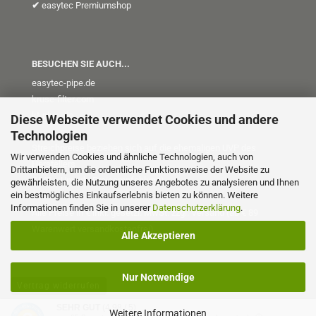
✔
easytec Premiumshop
BESUCHEN SIE AUCH...
easytec-pipe.de
kruse-filter.com
kt-plus
.de
Diese Webseite verwendet Cookies und andere
Technologien
Streichpreise beziehen sich auf die ehemaligen UVP des
Wir verwenden Cookies und ähnliche Technologien, auch von
Herstellers
Drittanbietern, um die ordentliche Funktionsweise der Website zu
(UVP = Unverb. Preisempfehlung)
gewährleisten, die Nutzung unseres Angebotes zu analysieren und Ihnen
ein bestmögliches Einkaufserlebnis bieten zu können. Weitere
Informationen finden Sie in unserer
Datenschutzerklärung
.
Alle Preise in € inkl. gesetzl. MwSt. zzgl. Versand (ab € 89
Warenwert versandkostenfrei)
Alle Akzeptieren
Nur Notwendige
Vertrag widerrufen
SEHR GUT
(4.98 / 5)
Weitere Informationen