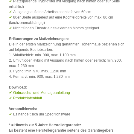
✔
Platzsparende Hybridfilter mit Ausgang nach hinten oder zur Seite
erhältlich
✔
Ausgelegt auf eine Arbeitsplattentiefe von 60 cm
✔
80er Breite ausgelegt auf eine Kochfeldbreite von max. 80 cm
(kochzonenabhängig)
✔
Nicht für den Einsatz eines externen Motors geeignet
Erläuterungen zu Maßzeichnungen:
Die in der ersten Maßzeichnung genannten Höhenmaße beziehen sich
auf folgende Betriebsarten:
1. Abluftbetrieb: min. 900, max. 1.100 mm
2. Umluft oder Hybrid mit Ausgang nach hinten oder seitlich: min. 900,
max. 1.230 mm
3. Hybrid: min. 970, max. 1.230 mm
4. Permalyt: min. 930, max. 1.230 mm
Download:
✔
Gebrauchs- und Montageanleitung
✔
Produktdatenblatt
Versandhinweis:
✔
Es handelt sich um Speditionsware
* = Hinweis zur 5 Jahre Herstellergarantie:
Es besteht eine Herstellergarantie seitens des Garantiegebers