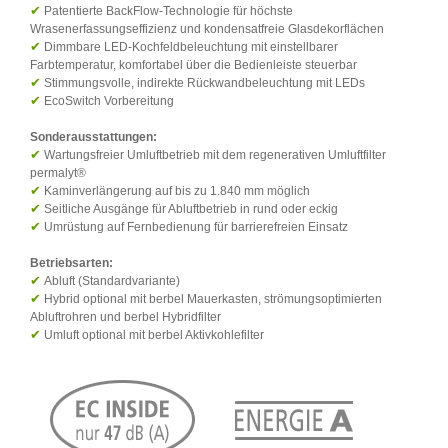
✔
Patentierte BackFlow-Technologie für höchste
Wrasenerfassungseffizienz und kondensatfreie Glasdekorflächen
✔
Dimmbare LED-Kochfeldbeleuchtung mit einstellbarer
Farbtemperatur, komfortabel über die Bedienleiste steuerbar
✔
Stimmungsvolle, indirekte Rückwandbeleuchtung mit LEDs
✔
EcoSwitch Vorbereitung
Sonderausstattungen:
✔
Wartungsfreier Umluftbetrieb mit dem regenerativen Umluftfilter
permalyt®
✔
Kaminverlängerung auf bis zu 1.840 mm möglich
✔
Seitliche Ausgänge für Abluftbetrieb in rund oder eckig
✔
Umrüstung auf Fernbedienung für barrierefreien Einsatz
Betriebsarten:
✔
Abluft (Standardvariante)
✔
Hybrid optional mit berbel Mauerkasten, strömungsoptimierten
Abluftrohren und berbel Hybridfilter
✔
Umluft optional mit berbel Aktivkohlefilter