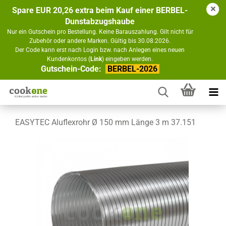
Spare EUR 20,26 extra beim Kauf einer BERBEL-
Dunstabzugshaube
Nur ein Gutschein pro Bestellung. Keine Barauszahlung. Gilt nicht für
Zubehör oder andere Marken. Gültig bis 30.08.2026.
Der Code kann erst nach Login bzw. nach Anlegen eines neuen
Kundenkontos (
Link
) eingeben werden.
Gutschein-Code:
BERBEL-2026
EASYTEC Aluflexrohr Ø 150 mm Länge 3 m 37.151