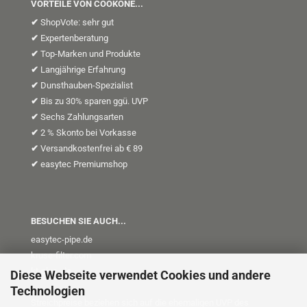
VORTEILE VON COOKONE...
✔
ShopVote: sehr gut
✔
Expertenberatung
✔
Top-Marken und Produkte
✔
Langjährige Erfahrung
✔
Dunsthauben-Spezialist
✔
Bis zu 30% sparen ggü. UVP
✔
Sechs Zahlungsarten
✔
2 % Skonto bei Vorkasse
✔
Versandkostenfrei ab € 89
✔
easytec Premiumshop
BESUCHEN SIE AUCH...
easytec-pipe.de
kruse-filter.com
kt-plus
.de
Diese Webseite verwendet Cookies und andere
Technologien
Streichpreise beziehen sich auf die ehemaligen UVP des