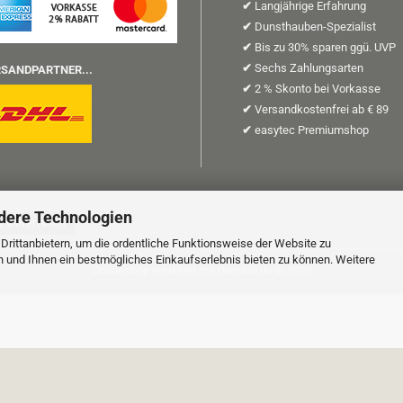
✔
Langjährige Erfahrung
✔
Dunsthauben-Spezialist
✔
Bis zu 30% sparen ggü. UVP
✔
Sechs Zahlungsarten
SANDPARTNER...
✔
2 % Skonto bei Vorkasse
✔
Versandkostenfrei ab € 89
✔
easytec Premiumshop
dere Technologien
g widerrufen
rittanbietern, um die ordentliche Funktionsweise der Website zu
n und Ihnen ein bestmögliches Einkaufserlebnis bieten zu können. Weitere
Onlineshop erstellen
mit Gambio.de © 2026