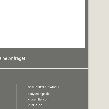
eine Anfrage!
BESUCHEN SIE AUCH...
easytec-pipe.de
kruse-filter.com
kt-plus
.de