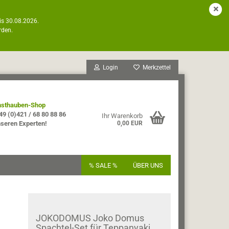
is 30.08.2026.
rden.
Login
Merkzettel
sthauben-Shop
49 (0)421 / 68 80 88 86
Ihr Warenkorb
nseren Experten!
0,00 EUR
% SALE %
ÜBER UNS
JOKODOMUS Joko Domus
Spachtel-Set für Teppanyaki