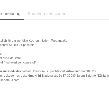
schreibung
Kundenrezensionen
slich für das perfekte Kochen mit dem Teppanyaki:
chtel-Set mit 2 Spachteln.
l:
l aus Edelstahl
OM (hochwertiger Kunststoff)
 zur Produktsicherheit:
Jokodomus Spachtel-Set, Artikelnummer 900312
er:
Jokodomus, Joko GmbH Srl, Nationalstraße 37, 39040 Salurn Salorno (BZ), Italie
okodomus.com