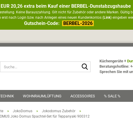
 EUR 20,26 extra beim Kauf einer BERBEL-Dunstabzugshaube
estellung. Keine Barauszahlung. Gilt nicht für Zubehör oder andere Marken. Gültig b
 erst nach Login bzw. nach Anlegen eines neuen Kundenkontos (
Link
) eingeben we
Gutschein-Code:
BERBEL-2026
Küchengeräte +
Dun
Suche...
Beratungshotline: +
Sprechen Sie mit u
TECHNIK
WOHNRAUMLÜFTUNG
ACCESSOIRES
% SALE %
»
»
»
ite
JokoDomus
Jokodomus Zubehör
MUS Joko Domus Spachtel-Set für Teppanyaki 900312