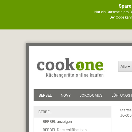
Spare
Nur ein Gutschein pro B
Der Code kann
Alle
BERBEL
NOVY
JOKODOMUS
LÜFTUNGS
Startse
BERBEL
JOKODO
BERBEL anzeigen
BERBEL Deckenlifthauben