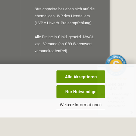
Streichpreise beziehen sich auf die
ehemaligen UVP des Herstellers
(UVP = Unverb. Preisempfehlung)
Alle Preise in € inkl. gesetzl. MwSt.
zzgl. Versand (ab € 89 Warenwert
versandkostenfrei)
Alle Akzeptieren
SEHR GUT
4.98 / 5
Nur Notwendige
aus 65 Bewertungen
bei: ebay.de,
amazon.de,
Weitere Informationen
shopvote.de