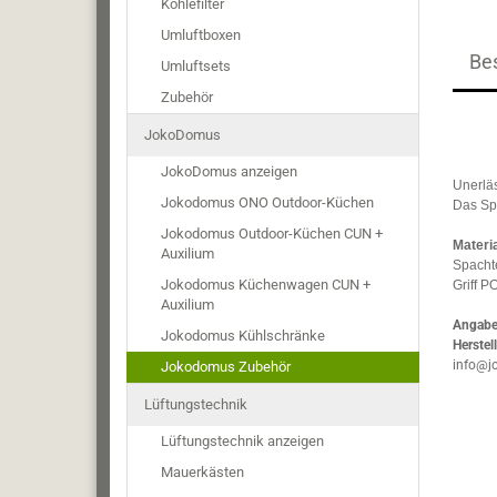
Kohlefilter
Umluftboxen
Be
Umluftsets
Zubehör
JokoDomus
JokoDomus anzeigen
Unerläs
Jokodomus ONO Outdoor-Küchen
Das Spa
Jokodomus Outdoor-Küchen CUN +
Materia
Auxilium
Spachte
Jokodomus Küchenwagen CUN +
Griff P
Auxilium
Angaben
Jokodomus Kühlschränke
Herstell
info@j
Jokodomus Zubehör
Lüftungstechnik
Lüftungstechnik anzeigen
Mauerkästen