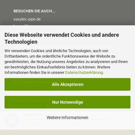
BESUCHEN SIE AUCH...
easytec-pipe.de
kruse-filter.com
kt-plus
.de
Diese Webseite verwendet Cookies und andere
Technologien
Streichpreise beziehen sich auf die ehemaligen UVP des
Wir verwenden Cookies und ähnliche Technologien, auch von
Herstellers
Drittanbietern, um die ordentliche Funktionsweise der Website zu
(UVP = Unverb. Preisempfehlung)
gewährleisten, die Nutzung unseres Angebotes zu analysieren und Ihnen
ein bestmögliches Einkaufserlebnis bieten zu können. Weitere
Informationen finden Sie in unserer
Datenschutzerklärung
.
Alle Preise in € inkl. gesetzl. MwSt. zzgl. Versand (ab € 89
Warenwert versandkostenfrei)
Alle Akzeptieren
Nur Notwendige
Vertrag widerrufen
SEHR GUT
(4.98 / 5)
Weitere Informationen
aus
65
Bewertungen bei: ebay.de, amazon.de, shopvote.de ⓘ
Onlineshop erstellen
mit Gambio.de © 2026
Informationen zur Echtheit der Bewertungen