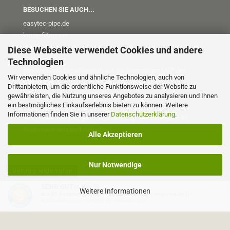
BESUCHEN SIE AUCH...
easytec-pipe.de
kruse-filter.com
kt-plus
.de
Diese Webseite verwendet Cookies und andere
Technologien
Streichpreise beziehen sich auf die ehemaligen UVP des
Wir verwenden Cookies und ähnliche Technologien, auch von
Herstellers
Drittanbietern, um die ordentliche Funktionsweise der Website zu
(UVP = Unverb. Preisempfehlung)
gewährleisten, die Nutzung unseres Angebotes zu analysieren und Ihnen
ein bestmögliches Einkaufserlebnis bieten zu können. Weitere
Informationen finden Sie in unserer
Datenschutzerklärung
.
Alle Preise in € inkl. gesetzl. MwSt. zzgl. Versand (ab € 89
Warenwert versandkostenfrei)
Alle Akzeptieren
Nur Notwendige
Vertrag widerrufen
SEHR GUT
(4.98 / 5)
Weitere Informationen
aus
65
Bewertungen bei: ebay.de, amazon.de, shopvote.de ⓘ
Onlineshop erstellen
mit Gambio.de © 2026
Informationen zur Echtheit der Bewertungen